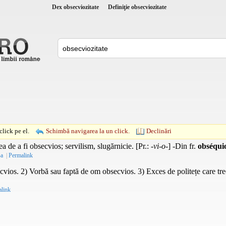
Dex obsecviozitate
Definiţie obsecviozitate
lick pe el.
Schimbă navigarea la un click.
Declinări
ea de a fi obsecvios; servilism, slugărnicie. [
Pr.
:
-vi-o-
] -Din
fr.
obséquio
-a
|
Permalink
vios. 2) Vorbă sau faptă de om obsecvios. 3) Exces de politețe care trece 
link