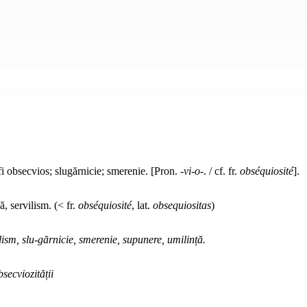
fi obsecvios; slugărnicie; smerenie. [Pron.
-vi-o-
. / cf. fr.
obséquiosité
].
ă, servilism. (< fr.
obséquiosité
, lat.
obsequiositas
)
lism, slu-gărnicie, smerenie, supunere, umilință.
bsecviozității