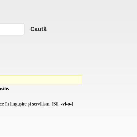
sité.
în lingușire și servilism. [Sil.
-vi-o-
]