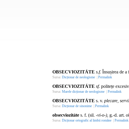
OBSECVIOZITÁTE
s.f.
Însușirea de a 
Sursa:
Dicționar de neologisme
|
Permalink
OBSECVIOZITÁTE
sf.
politețe excesiv
Sursa:
Marele dicționar de neologisme
|
Permalink
OBSECVIOZITÁTE
s. v.
plecare, servi
Sursa:
Dicționar de sinonime
|
Permalink
obsecviozitáte
s. f. (sil.
-vi-o-),
g.-d. art.
o
Sursa:
Dicționar ortografic al limbii române
|
Permalink