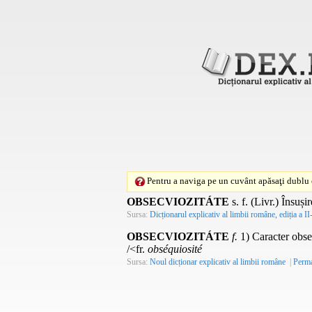
Pentru a naviga pe un cuvânt apăsaţi dublu c
OBSECVIOZITÁTE
s. f.
(
Livr.
) Însușir
Sursa:
Dicționarul explicativ al limbii române, ediția a II
OBSECVIOZITÁTE
f.
1) Caracter obsec
/<fr.
obséquiosité
Sursa:
Noul dicționar explicativ al limbii române
|
Perma