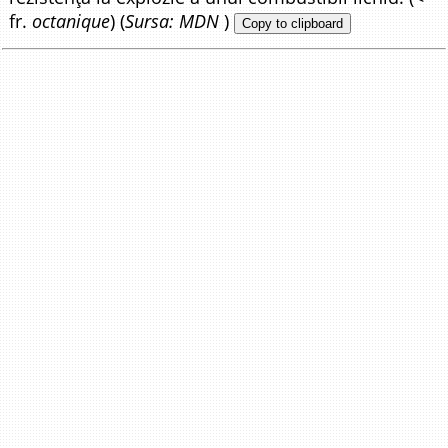
fr.
octanique
) (
Sursa: MDN
)
Copy to clipboard