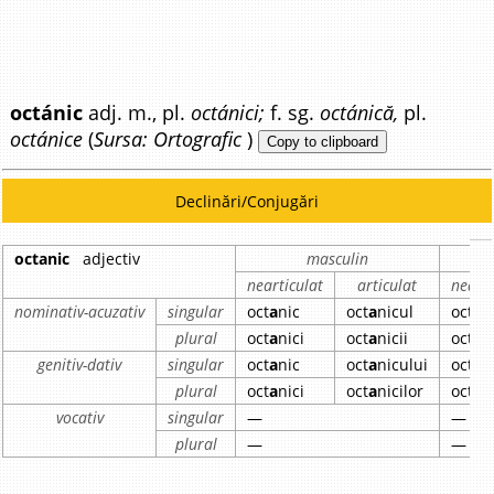
octánic
adj. m., pl.
octánici;
f. sg.
octánică,
pl.
octánice
(
Sursa: Ortografic
)
Copy to clipboard
Declinări/Conjugări
octanic
adjectiv
masculin
nearticulat
articulat
nearti
nominativ-acuzativ
singular
oct
a
nic
oct
a
nicul
oct
a
n
plural
oct
a
nici
oct
a
nicii
oct
a
n
genitiv-dativ
singular
oct
a
nic
oct
a
nicului
oct
a
n
plural
oct
a
nici
oct
a
nicilor
oct
a
n
vocativ
singular
—
—
plural
—
—