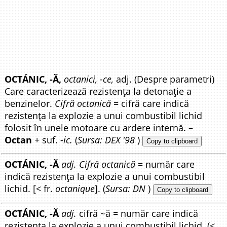
OCTÁNIC, -Ă,
octanici, -ce,
adj. (Despre parametri)
Care caracterizează rezistența la detonație a
benzinelor.
Cifră octanică
= cifră care indică
rezistența la explozie a unui combustibil lichid
folosit în unele motoare cu ardere internă. –
Octan
+ suf.
-ic.
(
Sursa: DEX '98
)
Copy to clipboard
OCTÁNIC, -Ă
adj. Cifră octanică
= număr care
indică rezistența la explozie a unui combustibil
lichid. [< fr.
octanique
]. (
Sursa: DN
)
Copy to clipboard
OCTÁNIC, -Ă
adj.
cifră ~ă = număr care indică
rezistența la explozie a unui combustibil lichid. (<