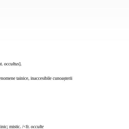
at.
occultus
].
fenomene tainice, inaccesibile cunoașterii
inic; mistic. /<fr.
occulte