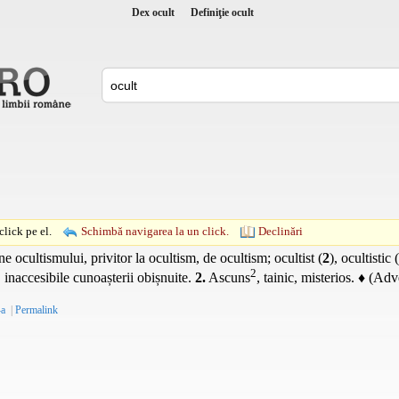
Dex ocult
Definiţie ocult
lick pe el.
Schimbă navigarea la un click.
Declinări
e ocultismului, privitor la ocultism, de ocultism; ocultist (
2
), ocultistic (
2
 inaccesibile cunoașterii obișnuite.
2.
Ascuns
, tainic, misterios. ♦ (Ad
-a
|
Permalink