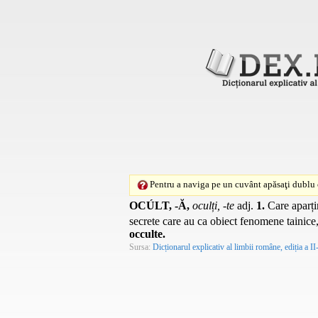
Pentru a naviga pe un cuvânt apăsaţi dublu c
OCÚLT, -Ă,
oculți, -te
adj.
1.
Care aparțin
secrete care au ca obiect fenomene tainice,
occulte.
Sursa:
Dicționarul explicativ al limbii române, ediția a II