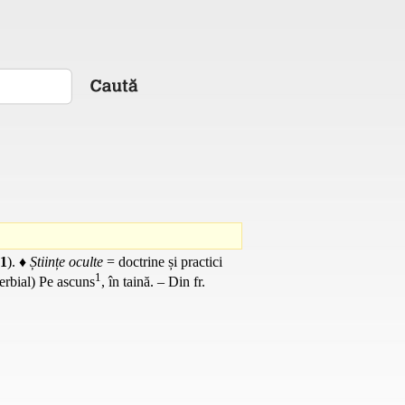
1
). ♦
Științe oculte
= doctrine și practici
1
verbial) Pe ascuns
, în taină. – Din
fr.