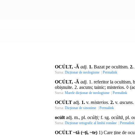
OCÚLT, -Ă
adj.
1.
Bazat pe ocultism.
2.
Sursa:
Dicționar de neologisme
|
Permalink
OCÚLT, -Ă
adj.
1. referitor la ocultism, 
obișnuite. 2. ascuns; tainic; misterios. ◊ (a
Sursa:
Marele dicționar de neologisme
|
Permalink
OCÚLT
adj.
1.
v.
misterios
.
2.
v.
ascuns
.
Sursa:
Dicționar de sinonime
|
Permalink
ocúlt
adj. m., pl.
ocúlți;
f. sg.
ocúltă,
pl.
o
Sursa:
Dicționar ortografic al limbii române
|
Permalink
OCÚLT ~tă (~ți, ~te)
1) Care ține de ocu