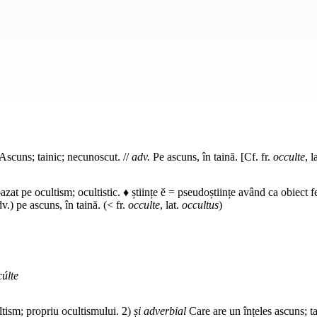
Ascuns; tainic; necunoscut. //
adv.
Pe ascuns, în taină. [Cf. fr.
occulte
, l
bazat pe ocultism; ocultistic. ♦ științe ĕ = pseudoștiințe având ca obiect 
dv.) pe ascuns, în taină. (< fr.
occulte
, lat.
occultus
)
cúlte
ltism; propriu ocultismului. 2)
și adverbial
Care are un înțeles ascuns; ta