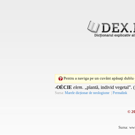
Pentru a naviga pe un cuvânt apăsaţi dublu c
-OÉCIE
elem.
„plantă, individ vegetal”. (
Sursa:
Marele dicționar de neologisme
|
Permalink
© 2
Sursa: ww