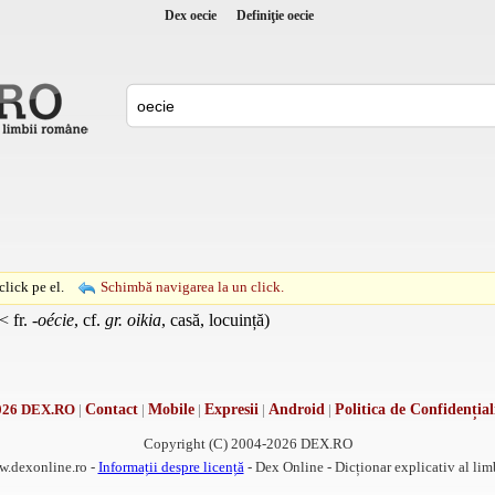
Dex oecie
Definiţie oecie
lick pe el.
Schimbă navigarea la un click.
< fr.
-oécie
, cf.
gr. oikia
, casă, locuință)
026 DEX.RO
|
Contact
|
Mobile
|
Expresii
|
Android
|
Politica de Confidențial
Copyright (C) 2004-2026 DEX.RO
w.dexonline.ro -
Informații despre licență
- Dex Online - Dicționar explicativ al li