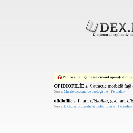
Pentru a naviga pe un cuvânt apăsaţi dublu c
OFIDIOFILÍE
s. f.
atracție morbidă față 
Sursa:
Marele dicționar de neologisme
|
Permalink
ofidiofilíe
s. f., art.
ofidiofilía,
g.-d. art.
ofi
Sursa:
Dicționar ortografic al limbii române
|
Permalink