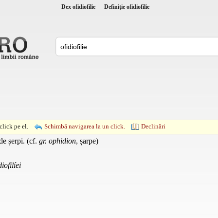
Dex ofidiofilie
Definiţie ofidiofilie
lick pe el.
Schimbă navigarea la un click.
Declinări
de șerpi. (cf.
gr. ophidion
, șarpe)
diofilíei