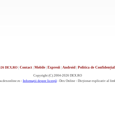
026 DEX.RO
|
Contact
|
Mobile
|
Expresii
|
Android
|
Politica de Confidențial
Copyright (C) 2004-2026 DEX.RO
w.dexonline.ro -
Informații despre licență
- Dex Online - Dicționar explicativ al li