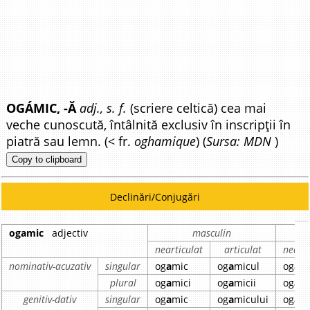
OGÁMIC, -Ă
adj., s. f.
(scriere celtică) cea mai
veche cunoscută, întâlnită exclusiv în inscripții în
piatră sau lemn. (< fr.
oghamique
) (
Sursa: MDN
)
Copy to clipboard
Declinări/Conjugări
ogamic
adjectiv
masculin
nearticulat
articulat
nearti
nominativ-acuzativ
singular
og
a
mic
og
a
micul
og
a
m
plural
og
a
mici
og
a
micii
og
a
m
genitiv-dativ
singular
og
a
mic
og
a
micului
og
a
m