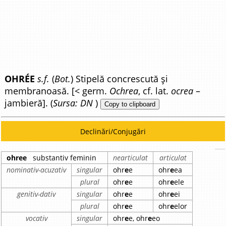
OHRÉE
s.f.
(
Bot.
) Stipelă concrescută și
membranoasă. [< germ.
Ochrea
, cf. lat.
ocrea
–
jambieră]. (
Sursa: DN
)
Copy to clipboard
Declinări/Conjugări
ohree
substantiv feminin
nearticulat
articulat
nominativ-acuzativ
singular
ohr
e
e
ohr
e
ea
plural
ohr
e
e
ohr
e
ele
genitiv-dativ
singular
ohr
e
e
ohr
e
ei
plural
ohr
e
e
ohr
e
elor
vocativ
singular
ohr
e
e, ohr
e
eo