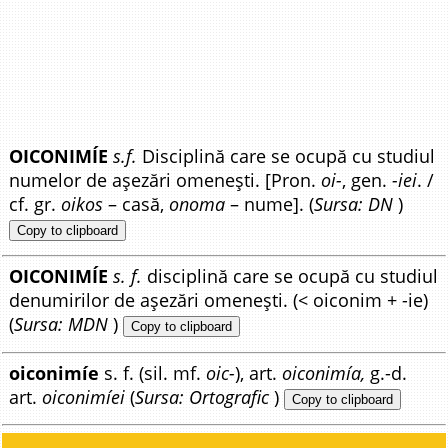
OICONIMÍE
s.f.
Disciplină care se ocupă cu studiul
numelor de așezări omenești. [Pron.
oi-
, gen.
-iei
. /
cf. gr.
oikos
– casă,
onoma
– nume]. (
Sursa: DN
)
Copy to clipboard
OICONIMÍE
s. f.
disciplină care se ocupă cu studiul
denumirilor de așezări omenești. (< oiconim + -ie)
(
Sursa: MDN
)
Copy to clipboard
oiconimíe
s. f. (sil. mf.
oic-
), art.
oiconimía,
g.-d.
art.
oiconimíei
(
Sursa: Ortografic
)
Copy to clipboard