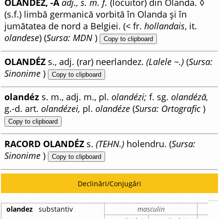
OLANDÉZ, -Ă
adj., s. m. f.
(locuitor) din Olanda. ◊
(s.f.) limbă germanică vorbită în Olanda și în
jumătatea de nord a Belgiei. (< fr.
hollandais
, it.
olandese
) (
Sursa: MDN
)
Copy to clipboard
OLANDÉZ
s., adj. (rar) neerlandez.
(Lalele ~.)
(
Sursa:
Sinonime
)
Copy to clipboard
olandéz
s. m., adj. m., pl.
olandézi;
f. sg.
olandéză,
g.-d. art.
olandézei,
pl.
olandéze
(
Sursa: Ortografic
)
Copy to clipboard
RACORD OLANDÉZ
s.
(TEHN.)
holendru. (
Sursa:
Sinonime
)
Copy to clipboard
Declinări/Conjugări
olandez
substantiv
masculin