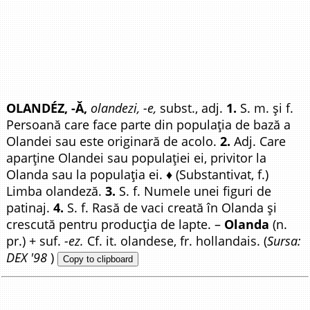
OLANDÉZ, -Ă,
olandezi, -e,
subst., adj.
1.
S. m. și f.
Persoană care face parte din populația de bază a
Olandei sau este originară de acolo.
2.
Adj. Care
aparține Olandei sau populației ei, privitor la
Olanda sau la populația ei. ♦ (Substantivat, f.)
Limba olandeză.
3.
S. f. Numele unei figuri de
patinaj.
4.
S. f. Rasă de vaci creată în Olanda și
crescută pentru producția de lapte. –
Olanda
(n.
pr.) + suf.
-ez.
Cf. it. olandese, fr. hollandais. (
Sursa:
DEX '98
)
Copy to clipboard