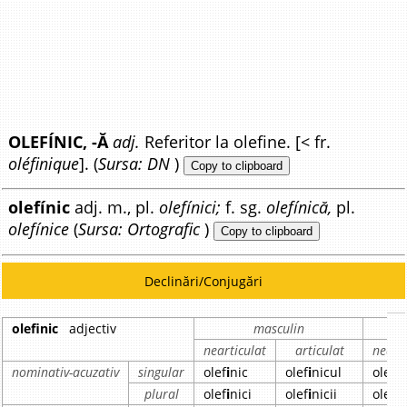
OLEFÍNIC, -Ă
adj.
Referitor la olefine. [< fr.
oléfinique
]. (
Sursa: DN
)
Copy to clipboard
olefínic
adj. m., pl.
olefínici;
f. sg.
olefínică,
pl.
olefínice
(
Sursa: Ortografic
)
Copy to clipboard
Declinări/Conjugări
olefinic
adjectiv
masculin
nearticulat
articulat
nearti
nominativ-acuzativ
singular
olef
i
nic
olef
i
nicul
olef
i
n
plural
olef
i
nici
olef
i
nicii
olef
i
n