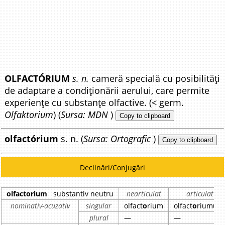
OLFACTÓRIUM
s. n.
cameră specială cu posibilități
de adaptare a condiționării aerului, care permite
experiențe cu substanțe olfactive. (< germ.
Olfaktorium
) (
Sursa: MDN
)
Copy to clipboard
olfactórium
s. n. (
Sursa: Ortografic
)
Copy to clipboard
Declinări/Conjugări
olfactorium
substantiv neutru
nearticulat
articulat
nominativ-acuzativ
singular
olfact
o
rium
olfact
o
riumul
plural
—
—