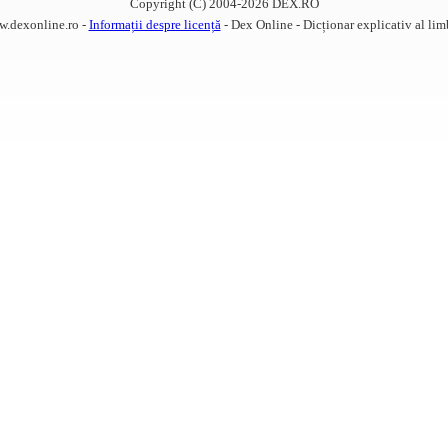
Copyright (C) 2004-2026 DEX.RO
w.dexonline.ro -
Informații despre licență
- Dex Online - Dicționar explicativ al li