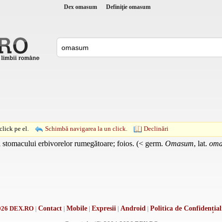
Dex omasum
Definiţie omasum
lick pe el.
Schimbă navigarea la un click.
Declinări
l stomacului erbivorelor rumegătoare; foios. (< germ.
Omasum
, lat.
om
026 DEX.RO
|
Contact
|
Mobile
|
Expresii
|
Android
|
Politica de Confidențial