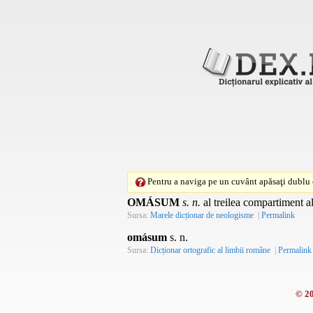
Pentru a naviga pe un cuvânt apăsaţi dublu c
OMÁSUM
s. n.
al treilea compartiment a
Sursa:
Marele dicționar de neologisme
|
Permalink
omásum
s. n.
Sursa:
Dicționar ortografic al limbii române
|
Permalink
© 2