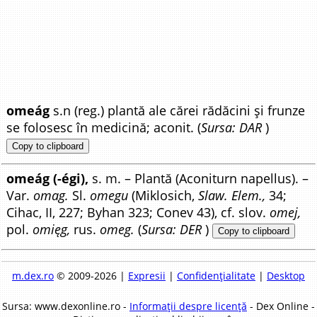
omeág
s.n (reg.) plantă ale cărei rădăcini și frunze
se folosesc în medicină; aconit. (
Sursa: DAR
)
Copy to clipboard
omeág (-égi),
s. m. – Plantă (Aconiturn napellus). –
Var.
omag.
Sl.
omegu
(Miklosich,
Slaw. Elem.,
34;
Cihac, II, 227; Byhan 323; Conev 43), cf. slov.
omej,
pol.
omięg,
rus.
omeg.
(
Sursa: DER
)
Copy to clipboard
m.dex.ro
© 2009-2026 |
Expresii
|
Confidențialitate
|
Desktop
Sursa: www.dexonline.ro -
Informații despre licență
- Dex Online -