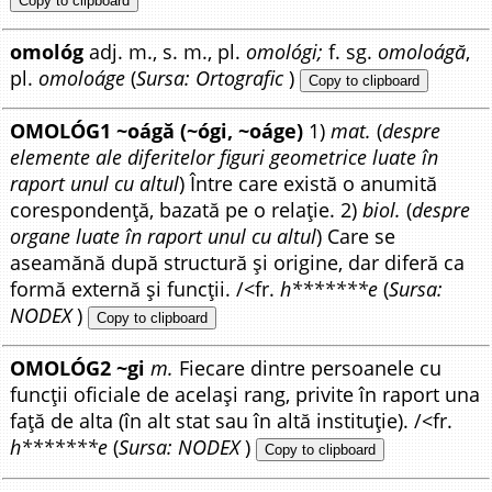
Copy to clipboard
omológ
adj. m., s. m., pl.
omológi;
f. sg.
omoloágă
,
pl.
omoloáge
(
Sursa: Ortografic
)
Copy to clipboard
OMOLÓG1 ~oágă (~ógi, ~oáge)
1)
mat.
(
despre
elemente ale diferitelor figuri geometrice luate în
raport unul cu altul
) Între care există o anumită
corespondență, bazată pe o relație. 2)
biol.
(
despre
organe luate în raport unul cu altul
) Care se
aseamănă după structură și origine, dar diferă ca
formă externă și funcții. /<fr.
h*******e
(
Sursa:
NODEX
)
Copy to clipboard
OMOLÓG2 ~gi
m.
Fiecare dintre persoanele cu
funcții oficiale de același rang, privite în raport una
față de alta (în alt stat sau în altă instituție). /<fr.
h*******e
(
Sursa: NODEX
)
Copy to clipboard