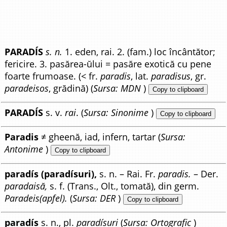
PARADÍS
s. n.
1. eden, rai. 2. (fam.) loc încântător;
fericire. 3. pasărea-ŭlui = pasăre exotică cu pene
foarte frumoase. (< fr.
paradis
, lat.
paradisus
, gr.
paradeisos
, grădină) (
Sursa: MDN
)
Copy to clipboard
PARADÍS
s. v.
rai
. (
Sursa: Sinonime
)
Copy to clipboard
Paradis
≠ gheenă, iad, infern, tartar (
Sursa:
Antonime
)
Copy to clipboard
paradís (paradísuri),
s. n. – Rai. Fr.
paradis.
– Der.
paradaisă,
s. f. (Trans., Olt., tomată), din germ.
Paradeis(apfel).
(
Sursa: DER
)
Copy to clipboard
paradís
s. n., pl.
paradísuri
(
Sursa: Ortografic
)