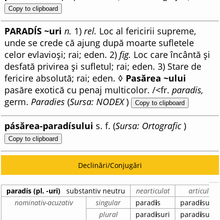
Copy to clipboard
PARADÍS ~uri
n.
1)
rel.
Loc al fericirii supreme,
unde se crede că ajung după moarte sufletele
celor evlavioși; rai; eden. 2)
fig.
Loc care încântă și
desfată privirea și sufletul; rai; eden. 3) Stare de
fericire absolută; rai; eden. ◊
Pasărea ~ului
pasăre exotică cu penaj multicolor. /<fr.
paradis,
germ.
Paradies
(
Sursa: NODEX
)
Copy to clipboard
pásărea-paradísului
s. f. (
Sursa: Ortografic
)
Copy to clipboard
Declinări/Conjugări
paradis (pl. -uri)
substantiv neutru
nearticulat
articulat
nominativ-acuzativ
singular
parad
i
s
parad
i
sul
plural
parad
i
suri
parad
i
suril