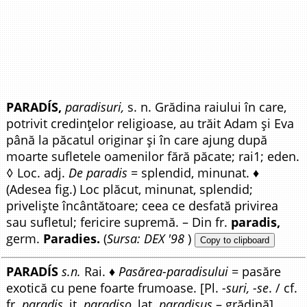
PARADÍS,
paradisuri,
s. n. Grădina raiului în care,
potrivit credințelor religioase, au trăit Adam și Eva
până la păcatul originar și în care ajung după
moarte sufletele oamenilor fără păcate; rai1; eden.
◊ Loc. adj.
De paradis
= splendid, minunat. ♦
(Adesea fig.) Loc plăcut, minunat, splendid;
priveliște încântătoare; ceea ce desfată privirea
sau sufletul; fericire supremă. – Din fr.
paradis,
germ.
Paradies.
(
Sursa: DEX '98
)
Copy to clipboard
PARADÍS
s.n.
Rai. ♦
Pasărea-paradisului
= pasăre
exotică cu pene foarte frumoase. [Pl.
-suri, -se
. / cf.
fr.
paradis
, it.
paradiso
, lat.
paradisus
– grădină].