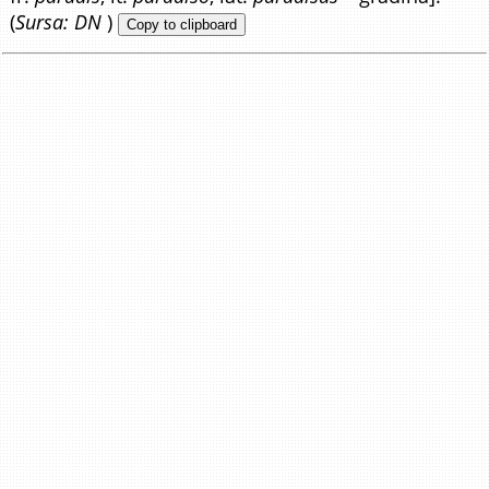
(
Sursa: DN
)
Copy to clipboard