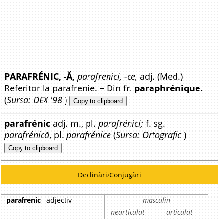
PARAFRÉNIC, -Ă,
parafrenici, -ce,
adj. (Med.)
Referitor la parafrenie. – Din fr.
paraphrénique.
(
Sursa: DEX '98
)
Copy to clipboard
parafrénic
adj. m., pl.
parafrénici;
f. sg.
parafrénică
, pl.
parafrénice
(
Sursa: Ortografic
)
Copy to clipboard
Declinări/Conjugări
parafrenic
adjectiv
masculin
nearticulat
articulat
n