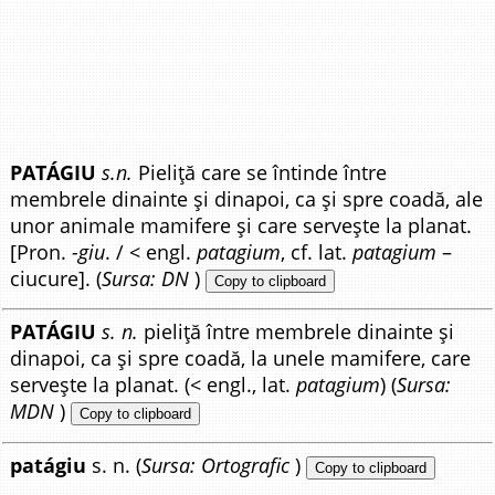
PATÁGIU
s.n.
Pieliță care se întinde între
membrele dinainte și dinapoi, ca și spre coadă, ale
unor animale mamifere și care servește la planat.
[Pron.
-giu
. / < engl.
patagium
, cf. lat.
patagium
–
ciucure]. (
Sursa: DN
)
Copy to clipboard
PATÁGIU
s. n.
pieliță între membrele dinainte și
dinapoi, ca și spre coadă, la unele mamifere, care
servește la planat. (< engl., lat.
patagium
) (
Sursa:
MDN
)
Copy to clipboard
patágiu
s. n. (
Sursa: Ortografic
)
Copy to clipboard