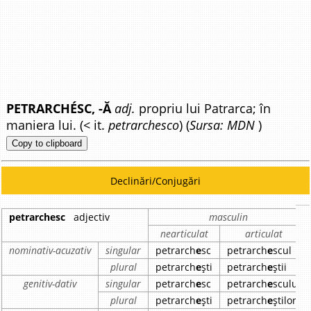
PETRARCHÉSC, -Ă
adj.
propriu lui Patrarca; în
maniera lui. (< it.
petrarchesco
) (
Sursa: MDN
)
Copy to clipboard
Declinări/Conjugări
petrarchesc
adjectiv
masculin
nearticulat
articulat
nominativ-acuzativ
singular
petrarch
e
sc
petrarch
e
scul
plural
petrarch
e
ști
petrarch
e
știi
genitiv-dativ
singular
petrarch
e
sc
petrarch
e
scului
plural
petrarch
e
ști
petrarch
e
știlor