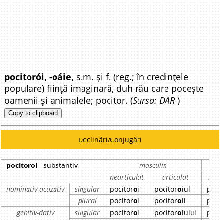
pocitorói, -oáie,
s.m. și f. (reg.; în credințele
populare) ființă imaginară, duh rău care pocește
oamenii și animalele; pocitor. (
Sursa: DAR
)
Copy to clipboard
Declinări/Conjugări
pocitoroi
substantiv
masculin
nearticulat
articulat
nea
nominativ-acuzativ
singular
pocitor
o
i
pocitor
o
iul
poc
plural
pocitor
o
i
pocitor
o
ii
poc
genitiv-dativ
singular
pocitor
o
i
pocitor
o
iului
poc