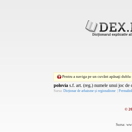
Pentru a naviga pe un cuvânt apăsaţi dublu c
polovía
s.f. art. (reg.) numele unui joc de 
Sursa:
Dicționar de arhaisme și regionalisme
|
Permalin
© 2
Sursa: ww