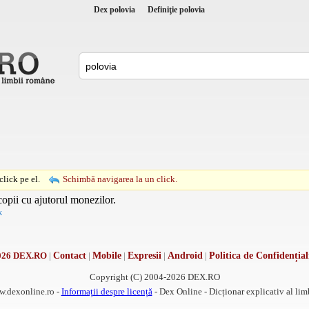
Dex polovia
Definiţie polovia
lick pe el.
Schimbă navigarea la un click.
copii cu ajutorul monezilor.
k
026 DEX.RO
|
Contact
|
Mobile
|
Expresii
|
Android
|
Politica de Confidențial
Copyright (C) 2004-2026 DEX.RO
w.dexonline.ro -
Informații despre licență
- Dex Online - Dicționar explicativ al li