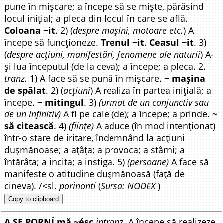
pune în mișcare; a începe să se miște, părăsind
locul inițial; a pleca din locul în care se află.
Coloana ~it
. 2) (
despre mașini, motoare etc.
) A
începe să funcționeze.
Trenul ~it
.
Ceasul ~it
. 3)
(
despre acțiuni, manifestări, fenomene ale naturii
) A-
și lua începutul (de la ceva); a începe; a pleca. 2.
tranz.
1) A face să se pună în mișcare.
~ mașina
de spălat
. 2) (
acțiuni
) A realiza în partea inițială; a
începe.
~ mitingul
. 3)
(urmat de un conjunctiv sau
de un infinitiv)
A fi pe cale (de); a începe; a prinde.
~
să citească
. 4)
(ființe)
A aduce (în mod intenționat)
într-o stare de iritare, îndemnând la acțiuni
dușmănoase; a ațâța; a provoca; a stârni; a
întărâta; a incita; a instiga. 5)
(persoane)
A face să
manifeste o atitudine dușmănoasă (față de
cineva). /<sl.
porinonti
(
Sursa: NODEX
)
Copy to clipboard
A SE PORNÍ mă ~ésc
intranz.
A începe să realizeze