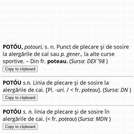
POTÓU,
potouri,
s. n. Punct de plecare și de sosire
la alergările de cai sau
p. gener.,
la alte curse
sportive. – Din fr.
poteau.
(
Sursa: DEX '98
)
Copy to clipboard
POTÓU
s.n.
Linia de plecare și de sosire la
alergările de cai. [Pl.
-uri.
/ < fr.
poteau
]. (
Sursa: DN
)
Copy to clipboard
POTÓU
s. n.
linia de plecare și de sosire în
alergările de cai. (< fr.
poteau
) (
Sursa: MDN
)
Copy to clipboard