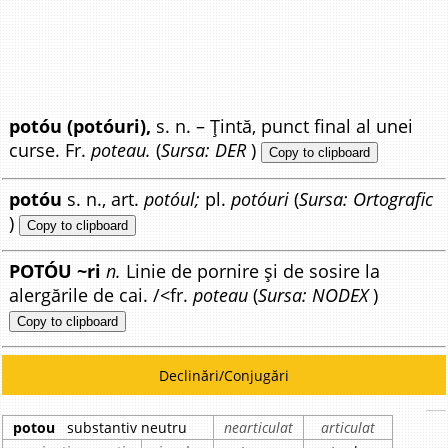
potóu (potóuri),
s. n. – Țintă, punct final al unei
curse. Fr.
poteau.
(
Sursa: DER
)
Copy to clipboard
potóu
s. n., art.
potóul;
pl.
potóuri
(
Sursa: Ortografic
)
Copy to clipboard
POTÓU ~ri
n.
Linie de pornire și de sosire la
alergările de cai. /<fr.
poteau
(
Sursa: NODEX
)
Copy to clipboard
Declinări/Conjugări
potou
substantiv neutru
nearticulat
articulat