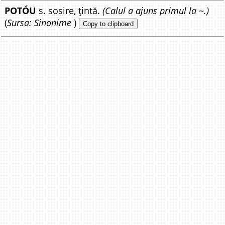
POTÓU
s. sosire, țintă.
(Calul a ajuns primul la ~.)
(
Sursa: Sinonime
)
Copy to clipboard