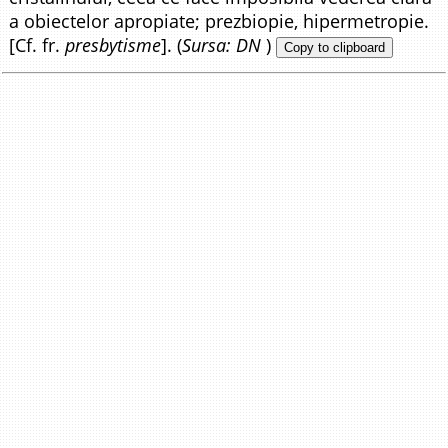
a obiectelor apropiate; prezbiopie, hipermetropie.
[Cf. fr.
presbytisme
]. (
Sursa: DN
)
Copy to clipboard