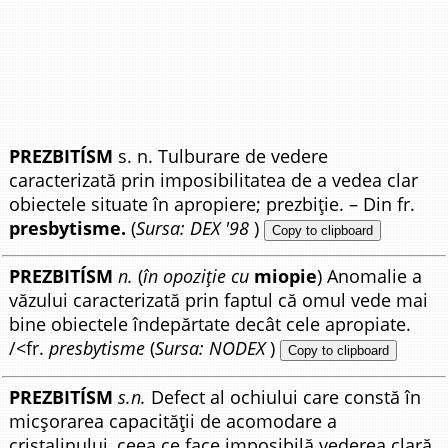
PREZBITÍSM
s. n. Tulburare de vedere
caracterizată prin imposibilitatea de a vedea clar
obiectele situate în apropiere; prezbiție. – Din fr.
presbytisme.
(
Sursa: DEX '98
)
Copy to clipboard
PREZBITÍSM
n.
(
în opoziție cu
miopie
) Anomalie a
văzului caracterizată prin faptul că omul vede mai
bine obiectele îndepărtate decât cele apropiate.
/<fr.
presbytisme
(
Sursa: NODEX
)
Copy to clipboard
PREZBITÍSM
s.n.
Defect al ochiului care constă în
micșorarea capacității de acomodare a
cristalinului, ceea ce face imposibilă vederea clară