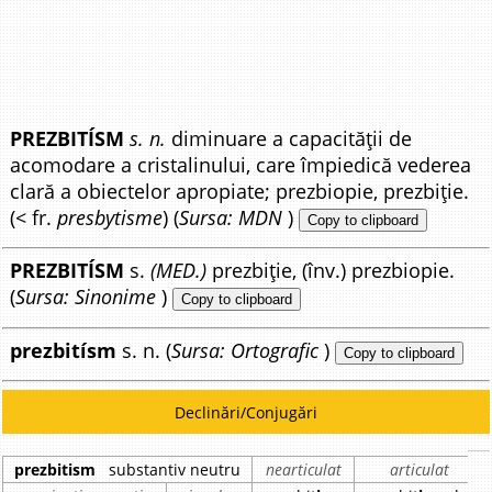
PREZBITÍSM
s. n.
diminuare a capacității de
acomodare a cristalinului, care împiedică vederea
clară a obiectelor apropiate; prezbiopie, prezbiție.
(< fr.
presbytisme
) (
Sursa: MDN
)
Copy to clipboard
PREZBITÍSM
s.
(MED.)
prezbiție, (înv.) prezbiopie.
(
Sursa: Sinonime
)
Copy to clipboard
prezbitísm
s. n. (
Sursa: Ortografic
)
Copy to clipboard
Declinări/Conjugări
prezbitism
substantiv neutru
nearticulat
articulat