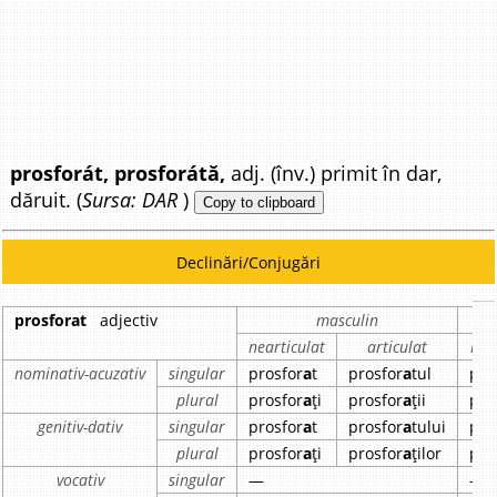
prosforát, prosforátă,
adj. (înv.) primit în dar,
dăruit. (
Sursa: DAR
)
Copy to clipboard
Declinări/Conjugări
prosforat
adjectiv
masculin
nearticulat
articulat
nea
nominativ-acuzativ
singular
prosfor
a
t
prosfor
a
tul
pro
plural
prosfor
a
ți
prosfor
a
ții
pro
genitiv-dativ
singular
prosfor
a
t
prosfor
a
tului
pro
plural
prosfor
a
ți
prosfor
a
ților
pro
vocativ
singular
—
—