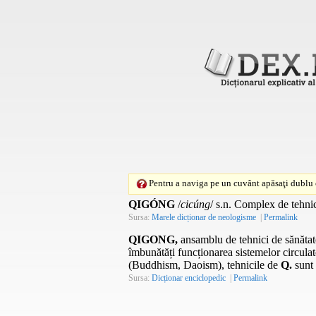
Pentru a naviga pe un cuvânt apăsaţi dublu c
QIGÓNG
/
cicúng
/ s.n. Complex de tehnic
Sursa:
Marele dicționar de neologisme
|
Permalink
QIGONG,
ansamblu de tehnici de sănătate c
îmbunătăți funcționarea sistemelor circulato
(Buddhism, Daoism), tehnicile de
Q.
sunt 
Sursa:
Dicționar enciclopedic
|
Permalink