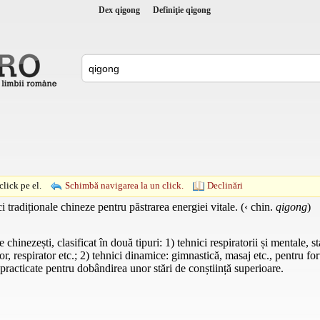
Dex qigong
Definiţie qigong
lick pe el.
Schimbă navigarea la un click.
Declinări
i tradiționale chineze pentru păstrarea energiei vitale. (‹ chin.
qigong
)
hinezești, clasificat în două tipuri: 1) tehnici respiratorii și mentale, st
r, respirator etc.; 2) tehnici dinamice: gimnastică, masaj etc., pentru fort
practicate pentru dobândirea unor stări de conștiință superioare.