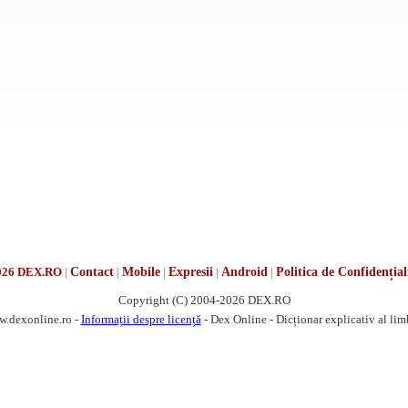
026 DEX.RO
|
Contact
|
Mobile
|
Expresii
|
Android
|
Politica de Confidențial
Copyright (C) 2004-2026 DEX.RO
w.dexonline.ro -
Informații despre licență
- Dex Online - Dicționar explicativ al li