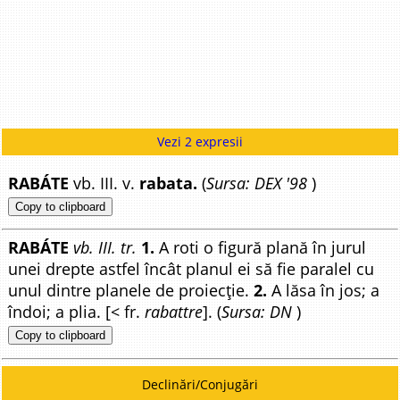
Vezi 2 expresii
RABÁTE
vb. III. v.
rabata.
(
Sursa: DEX '98
)
Copy to clipboard
RABÁTE
vb. III. tr.
1.
A roti o figură plană în jurul
unei drepte astfel încât planul ei să fie paralel cu
unul dintre planele de proiecție.
2.
A lăsa în jos; a
îndoi; a plia. [< fr.
rabattre
]. (
Sursa: DN
)
Copy to clipboard
Declinări/Conjugări