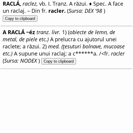
RACLÁ,
raclez,
vb. I. Tranz. A răzui. ♦ Spec. A face
un raclaj. – Din fr.
racler.
(
Sursa: DEX '98
)
Copy to clipboard
A RACLÁ ~éz
tranz. livr.
1) (
obiecte de lemn, de
metal, de piele etc.)
A prelucra cu ajutorul unei
raclete; a răzui. 2)
med. (țesuturi bolnave, mucoase
etc.)
A supune unui raclaj; a c******a. /<fr.
racler
(
Sursa: NODEX
)
Copy to clipboard