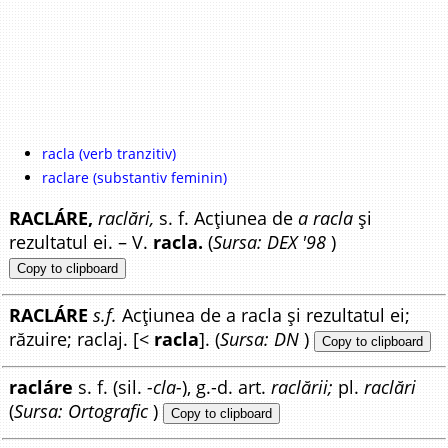
racla (verb tranzitiv)
raclare (substantiv feminin)
RACLÁRE,
raclări,
s. f. Acțiunea de
a racla
și
rezultatul ei. – V.
racla.
(
Sursa: DEX '98
)
Copy to clipboard
RACLÁRE
s.f.
Acțiunea de a racla și rezultatul ei;
răzuire; raclaj. [<
racla
]. (
Sursa: DN
)
Copy to clipboard
racláre
s. f. (sil.
-cla-
), g.-d. art.
raclării;
pl.
raclări
(
Sursa: Ortografic
)
Copy to clipboard