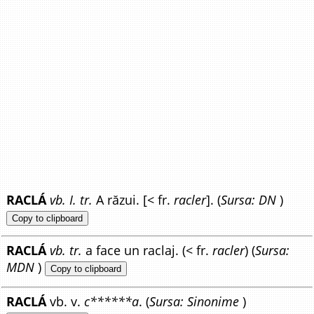
RACLÁ
vb. I. tr.
A răzui. [< fr.
racler
]. (
Sursa: DN
)
Copy to clipboard
RACLÁ
vb. tr.
a face un raclaj. (< fr.
racler
) (
Sursa:
MDN
)
Copy to clipboard
RACLÁ
vb. v.
c******a
. (
Sursa: Sinonime
)