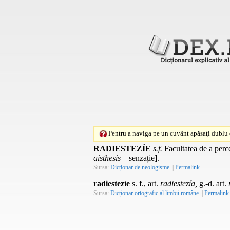
Pentru a naviga pe un cuvânt apăsaţi dublu c
RADIESTEZÍE
s.f.
Facultatea de a perc
aisthesis
– senzație].
Sursa:
Dicționar de neologisme
|
Permalink
radiestezíe
s. f., art.
radiestezía,
g.-d. art.
Sursa:
Dicționar ortografic al limbii române
|
Permalink