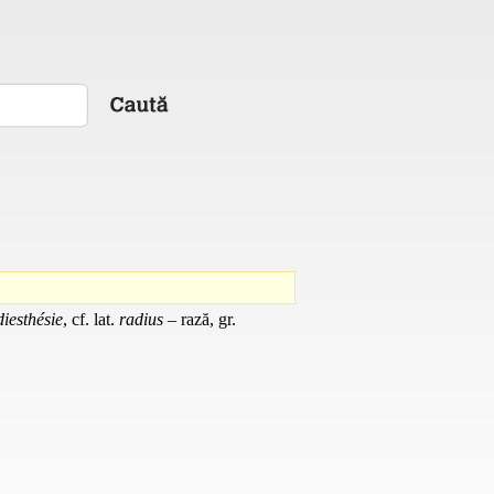
diesthésie
, cf. lat.
radius
– rază, gr.