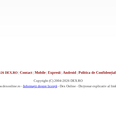
026 DEX.RO
|
Contact
|
Mobile
|
Expresii
|
Android
|
Politica de Confidențial
Copyright (C) 2004-2026 DEX.RO
w.dexonline.ro -
Informații despre licență
- Dex Online - Dicționar explicativ al li