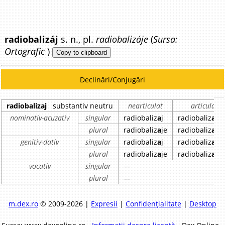
radiobalizáj
s. n., pl.
radiobalizáje
(
Sursa:
Ortografic
)
Copy to clipboard
Declinări/Conjugări
radiobalizaj
substantiv neutru
nearticulat
articulat
nominativ-acuzativ
singular
radiobaliz
a
j
radiobaliz
a
jul
plural
radiobaliz
a
je
radiobaliz
a
jel
genitiv-dativ
singular
radiobaliz
a
j
radiobaliz
a
jul
plural
radiobaliz
a
je
radiobaliz
a
jel
vocativ
singular
—
plural
—
m.dex.ro
© 2009-2026 |
Expresii
|
Confidențialitate
|
Desktop