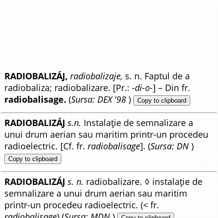
RADIOBALIZÁJ,
radiobalizaje,
s. n. Faptul de a
radiobaliza; radiobalizare. [Pr.:
-di-o-
] – Din fr.
radiobalisage.
(
Sursa: DEX '98
)
Copy to clipboard
RADIOBALIZÁJ
s.n.
Instalație de semnalizare a
unui drum aerian sau maritim printr-un procedeu
radioelectric. [Cf. fr.
radiobalisage
]. (
Sursa: DN
)
Copy to clipboard
RADIOBALIZÁJ
s. n.
radiobalizare. ◊ instalație de
semnalizare a unui drum aerian sau maritim
printr-un procedeu radioelectric. (< fr.
radiobalisage
) (
Sursa: MDN
)
Copy to clipboard