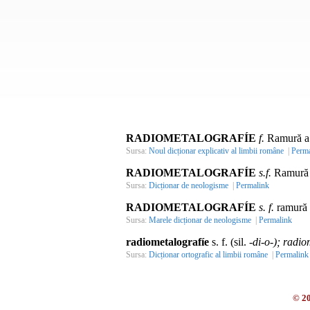
RADIOMETALOGRAFÍE
f.
Ramură a m
Sursa:
Noul dicționar explicativ al limbii române
|
Perma
RADIOMETALOGRAFÍE
s.f.
Ramură a
Sursa:
Dicționar de neologisme
|
Permalink
RADIOMETALOGRAFÍE
s. f.
ramură a
Sursa:
Marele dicționar de neologisme
|
Permalink
radiometalografíe
s. f. (sil.
-di-o-); radio
Sursa:
Dicționar ortografic al limbii române
|
Permalink
© 2