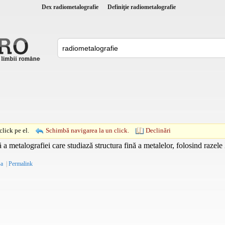
Dex radiometalografie
Definiţie radiometalografie
lick pe el.
Schimbă navigarea la un click.
Declinări
 metalografiei care studiază structura fină a metalelor, folosind razele X 
-a
|
Permalink