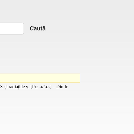
și radiațiile γ. [
Pr.
:
-di-o-
] – Din
fr.