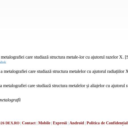
etalografiei care studiază structura metale-lor cu ajutorul razelor X. [
link
 metalografiei care studiază structura metalelor cu ajutorul radiațiilor
 metalografiei care studiază structura metalelor și aliajelor cu ajutorul ra
metalografíi
026 DEX.RO
|
Contact
|
Mobile
|
Expresii
|
Android
|
Politica de Confidențial