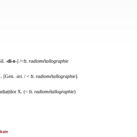
Sil.
-di-o-
] /<fr.
radiométallographie
 X. [Gen.
-iei
. / < fr.
radiométallographie
].
diațiilor X. (< fr.
radiométallographie
)
itate