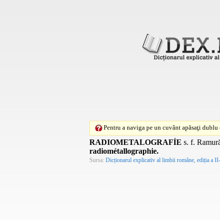
Pentru a naviga pe un cuvânt apăsaţi dublu c
RADIOMETALOGRAFÍE
s. f.
Ramură a
radiométallographie.
Sursa:
Dicționarul explicativ al limbii române, ediția a II