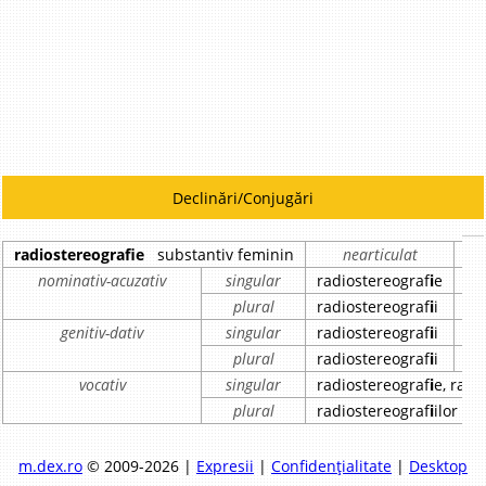
Declinări/Conjugări
radiostereografie
substantiv feminin
nearticulat
nominativ-acuzativ
singular
radiostereograf
i
e
ra
plural
radiostereograf
i
i
ra
genitiv-dativ
singular
radiostereograf
i
i
ra
plural
radiostereograf
i
i
ra
vocativ
singular
radiostereograf
i
e, radi
plural
radiostereograf
i
ilor
m.dex.ro
© 2009-2026 |
Expresii
|
Confidențialitate
|
Desktop