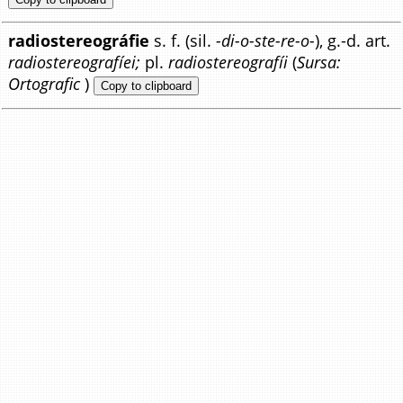
radiostereográfie
s. f. (sil.
-di-o-ste-re-o-
), g.-d. art.
radiostereografíei;
pl.
radiostereografíi
(
Sursa:
Ortografic
)
Copy to clipboard