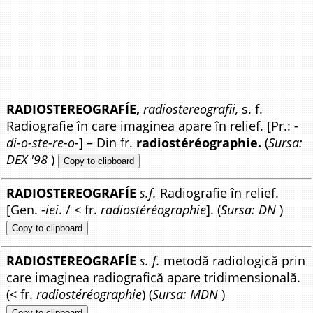
RADIOSTEREOGRAFÍE,
radiostereografii,
s. f.
Radiografie în care imaginea apare în relief. [Pr.:
-
di-o-ste-re-o-
] – Din fr.
radiostéréographie.
(
Sursa:
DEX '98
)
Copy to clipboard
RADIOSTEREOGRAFÍE
s.f.
Radiografie în relief.
[Gen.
-iei
. / < fr.
radiostéréographie
]. (
Sursa: DN
)
Copy to clipboard
RADIOSTEREOGRAFÍE
s. f.
metodă radiologică prin
care imaginea radiografică apare tridimensională.
(< fr.
radiostéréographie
) (
Sursa: MDN
)
Copy to clipboard