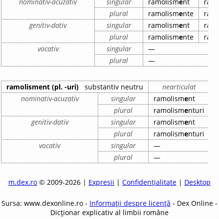
nominativ-acuzativ
singular
ramolism
e
nt
ram
plural
ramolism
e
nte
ram
genitiv-dativ
singular
ramolism
e
nt
ram
plural
ramolism
e
nte
ram
vocativ
singular
—
plural
—
ramolisment (pl. -uri)
substantiv neutru
nearticulat
nominativ-acuzativ
singular
ramolism
e
nt
r
plural
ramolism
e
nturi
r
genitiv-dativ
singular
ramolism
e
nt
r
plural
ramolism
e
nturi
r
vocativ
singular
—
plural
—
m.dex.ro
© 2009-2026 |
Expresii
|
Confidențialitate
|
Desktop
Sursa: www.dexonline.ro -
Informații despre licență
- Dex Online -
Dicționar explicativ al limbii române