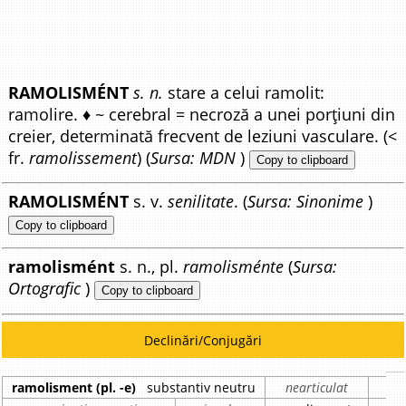
RAMOLISMÉNT
s. n.
stare a celui ramolit:
ramolire. ♦ ~ cerebral = necroză a unei porțiuni din
creier, determinată frecvent de leziuni vasculare. (<
fr.
ramolissement
) (
Sursa: MDN
)
Copy to clipboard
RAMOLISMÉNT
s. v.
senilitate
. (
Sursa: Sinonime
)
Copy to clipboard
ramolismént
s. n., pl.
ramolisménte
(
Sursa:
Ortografic
)
Copy to clipboard
Declinări/Conjugări
ramolisment (pl. -e)
substantiv neutru
nearticulat