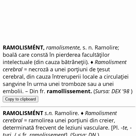
RAMOLISMÉNT,
ramolismente,
s. n. Ramolire;
boală care constă în pierderea facultăților
intelectuale (din cauza bătrâneții). ♦
Ramolisment
cerebral
= necroză a unei porțiuni de țesut
cerebral, din cauza întreruperii locale a circulației
sangvine în urma unei tromboze sau a unei
embolii. – Din fr.
ramollissement.
(
Sursa: DEX '98
)
Copy to clipboard
RAMOLISMÉNT
s.n.
Ramolire. ♦
Ramolisment
cerebral
= ramolirea unei porțiuni din creier,
determinată frecvent de leziuni vasculare. [Pl.
-te, -
turi
. / < fr.
ramolissement
]. (
Sursa: DN
)