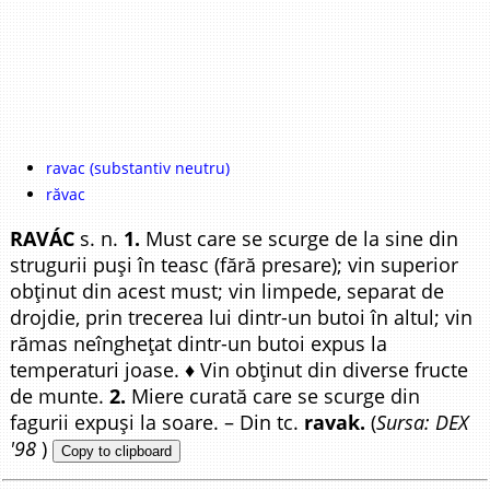
ravac (substantiv neutru)
răvac
RAVÁC
s. n.
1.
Must care se scurge de la sine din
strugurii puși în teasc (fără presare); vin superior
obținut din acest must; vin limpede, separat de
drojdie, prin trecerea lui dintr-un butoi în altul; vin
rămas neînghețat dintr-un butoi expus la
temperaturi joase. ♦ Vin obținut din diverse fructe
de munte.
2.
Miere curată care se scurge din
fagurii expuși la soare. – Din tc.
ravak.
(
Sursa: DEX
'98
)
Copy to clipboard