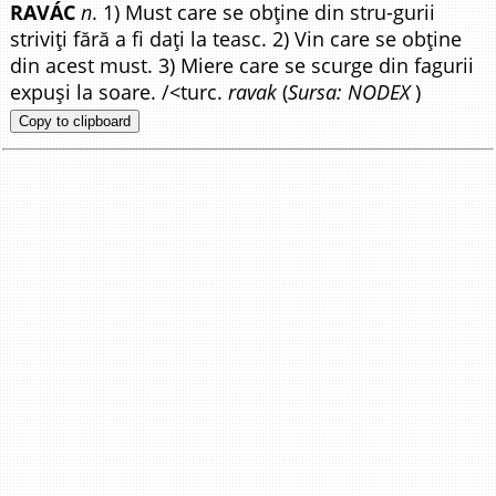
RAVÁC
n
. 1) Must care se obține din stru-gurii
striviți fără a fi dați la teasc. 2) Vin care se obține
din acest must. 3) Miere care se scurge din fagurii
expuși la soare. /<turc.
ravak
(
Sursa: NODEX
)
Copy to clipboard