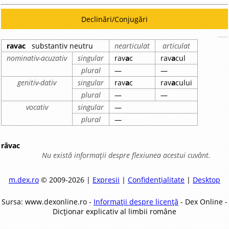
Declinări/Conjugări
ravac
substantiv neutru
nearticulat
articulat
nominativ-acuzativ
singular
rav
a
c
rav
a
cul
plural
—
—
genitiv-dativ
singular
rav
a
c
rav
a
cului
plural
—
—
vocativ
singular
—
plural
—
răvac
Nu există informații despre flexiunea acestui cuvânt.
m.dex.ro
© 2009-2026 |
Expresii
|
Confidențialitate
|
Desktop
Sursa: www.dexonline.ro -
Informații despre licență
- Dex Online -
Dicționar explicativ al limbii române