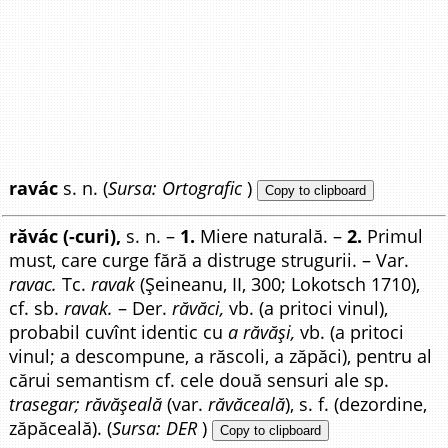
ravác
s. n. (
Sursa: Ortografic
)
Copy to clipboard
răvác (-curi),
s. n. –
1.
Miere naturală. –
2.
Primul
must, care curge fără a distruge strugurii. – Var.
ravac.
Tc.
ravak
(Șeineanu, II, 300; Lokotsch 1710),
cf. sb.
ravak.
– Der.
răvăci,
vb. (a pritoci vinul),
probabil cuvînt identic cu
a răvăși,
vb. (a pritoci
vinul; a descompune, a răscoli, a zăpăci), pentru al
cărui semantism cf. cele două sensuri ale sp.
trasegar; răvășeală
(var.
răvăceală
), s. f. (dezordine,
zăpăceală). (
Sursa: DER
)
Copy to clipboard