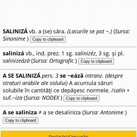
SALINIZÁ
vb. a (se) săra.
(Lacurile se pot ~.)
(
Sursa:
Sinonime
)
Copy to clipboard
salinizá
vb., ind. prez. 1 sg.
salinizéz
, 3 sg. și pl.
salinizeáză
(
Sursa: Ortografic
)
Copy to clipboard
A SE SALINIZÁ
pers. 3
se ~eáză
intranz. (despre
straturi arabile ale solului)
A acumula săruri
solubile în cantități ce depășesc normele. /
salin
+
suf.
~iza
(
Sursa: NODEX
)
Copy to clipboard
A se saliniza
≠ a se desaliniza (
Sursa: Antonime
)
Copy to clipboard
Declinări/Conjugări