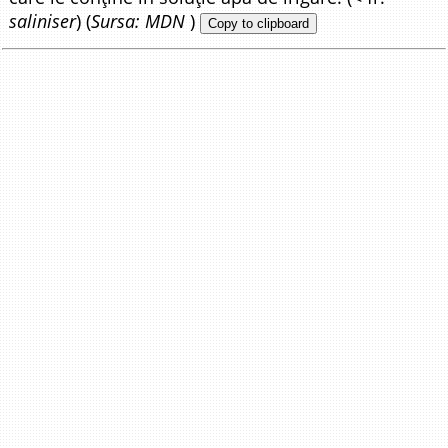
saliniser
) (
Sursa: MDN
)
Copy to clipboard