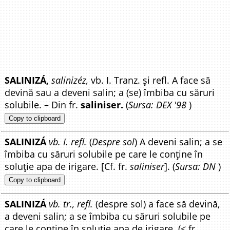
SALINIZÁ,
salinizéz,
vb. I. Tranz. și refl. A face să
devină sau a deveni salin; a (se) îmbiba cu săruri
solubile. – Din fr.
saliniser.
(
Sursa: DEX '98
)
Copy to clipboard
SALINIZÁ
vb. I. refl.
(
Despre sol
) A deveni salin; a se
îmbiba cu săruri solubile pe care le conține în
soluție apa de irigare. [Cf. fr.
saliniser
]. (
Sursa: DN
)
Copy to clipboard
SALINIZÁ
vb. tr., refl.
(despre sol) a face să devină,
a deveni salin; a se îmbiba cu săruri solubile pe
care le conține în soluție apa de irigare. (< fr.