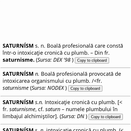
SATURNÍSM
s. n. Boală profesională care constă
într-o intoxicație cronică cu plumb. – Din fr.
saturnisme.
(
Sursa: DEX '98
)
Copy to clipboard
SATURNÍSM
n.
Boală profesională provocată de
intoxicarea organismului cu plumb. /<fr.
saturnisme
(
Sursa: NODEX
)
Copy to clipboard
SATURNÍSM
s.n.
Intoxicație cronică cu plumb. [<
fr.
saturnisme
, cf.
saturn
– numele plumbului în
limbajul alchimiștilor]. (
Sursa: DN
)
Copy to clipboard
SATURNÍSM
s. n.
intoxicație cronică cu plumb. (<