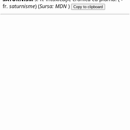
fr.
saturnisme
) (
Sursa: MDN
)
Copy to clipboard