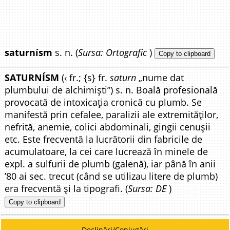
saturnísm
s. n. (
Sursa: Ortografic
)
Copy to clipboard
SATURNÍSM
(‹ fr.; {s} fr.
saturn
„nume dat
plumbului de alchimiști”) s. n. Boală profesională
provocată de intoxicația cronică cu plumb. Se
manifestă prin cefalee, paralizii ale extremităților,
nefrită, anemie, colici abdominali, gingii cenușii
etc. Este frecventă la lucrătorii din fabricile de
acumulatoare, la cei care lucrează în minele de
expl. a sulfurii de plumb (galenă), iar până în anii
’80 ai sec. trecut (când se utilizau litere de plumb)
era frecventă și la tipografi. (
Sursa: DE
)
Copy to clipboard
Declinări/Conjugări