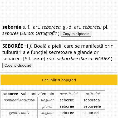
seborée
s. f., art.
seboréea,
g.-d. art.
seboréei;
pl.
seborée
(
Sursa: Ortografic
)
Copy to clipboard
SEBORÉE ~i
f.
Boală a pielii care se manifestă prin
tulburări ale funcției secretoare a glandelor
sebacee. [Sil.
-re-e
] /<fr.
séborrheé
(
Sursa: NODEX
)
Copy to clipboard
Declinări/Conjugări
seboree
substantiv feminin
nearticulat
articulat
nominativ-acuzativ
singular
sebor
e
e
sebor
e
ea
plural
sebor
e
e
sebor
e
ele
genitiv-dativ
singular
sebor
e
e
sebor
e
ei