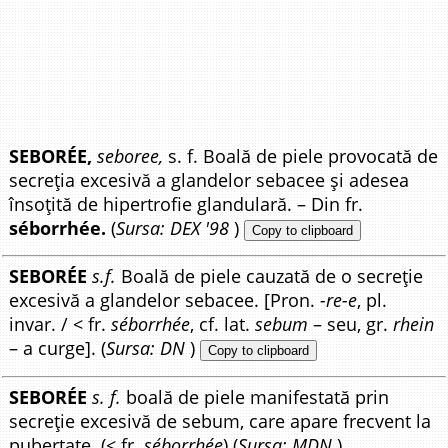
SEBORÉE,
seboree,
s. f. Boală de piele provocată de
secreția excesivă a glandelor sebacee și adesea
însoțită de hipertrofie glandulară. – Din fr.
séborrhée.
(
Sursa: DEX '98
)
Copy to clipboard
SEBORÉE
s.f.
Boală de piele cauzată de o secreție
excesivă a glandelor sebacee. [Pron.
-re-e
, pl.
invar. / < fr.
séborrhée
, cf. lat.
sebum
– seu, gr.
rhein
– a curge]. (
Sursa: DN
)
Copy to clipboard
SEBORÉE
s. f.
boală de piele manifestată prin
secreție excesivă de sebum, care apare frecvent la
pubertate. (< fr.
séborrhée
) (
Sursa: MDN
)