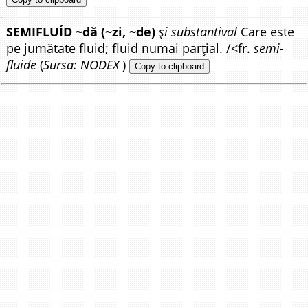
SEMIFLUÍD ~dă (~zi, ~de)
și substantival
Care este
pe jumătate fluid; fluid numai parțial. /<fr.
semi-
fluide
(
Sursa: NODEX
)
Copy to clipboard