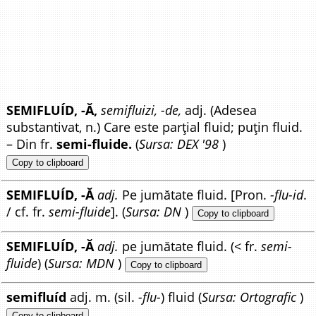
SEMIFLUÍD, -Ă,
semifluizi, -de,
adj. (Adesea
substantivat, n.) Care este parțial fluid; puțin fluid.
– Din fr.
semi-fluide.
(
Sursa: DEX '98
)
Copy to clipboard
SEMIFLUÍD, -Ă
adj.
Pe jumătate fluid. [Pron.
-flu-id
.
/ cf. fr.
semi-fluide
]. (
Sursa: DN
)
Copy to clipboard
SEMIFLUÍD, -Ă
adj.
pe jumătate fluid. (< fr.
semi-
fluide
) (
Sursa: MDN
)
Copy to clipboard
semifluíd
adj. m. (sil.
-flu-
) fluid (
Sursa: Ortografic
)
Copy to clipboard