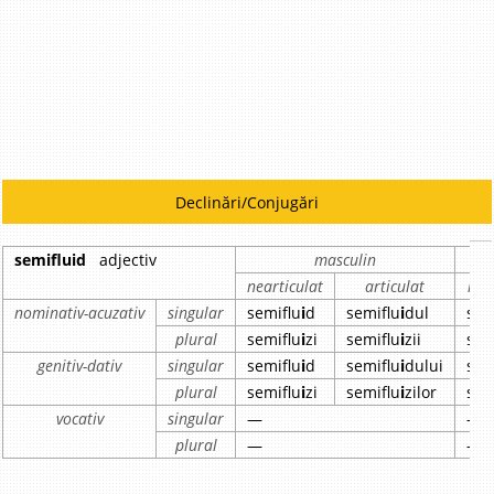
Declinări/Conjugări
semifluid
adjectiv
masculin
nearticulat
articulat
nea
nominativ-acuzativ
singular
semiflu
i
d
semiflu
i
dul
sem
plural
semiflu
i
zi
semiflu
i
zii
sem
genitiv-dativ
singular
semiflu
i
d
semiflu
i
dului
sem
plural
semiflu
i
zi
semiflu
i
zilor
sem
vocativ
singular
—
—
plural
—
—