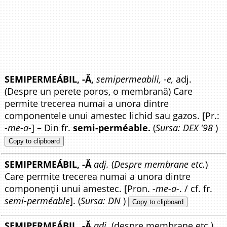
SEMIPERMEÁBIL, -Ă,
semipermeabili, -e,
adj.
(Despre un perete poros, o membrană) Care
permite trecerea numai a unora dintre
componentele unui amestec lichid sau gazos. [Pr.:
-me-a-
] – Din fr.
semi-perméable.
(
Sursa: DEX '98
)
Copy to clipboard
SEMIPERMEÁBIL, -Ă
adj.
(
Despre membrane etc.
)
Care permite trecerea numai a unora dintre
componenții unui amestec. [Pron.
-me-a-
. / cf. fr.
semi-perméable
]. (
Sursa: DN
)
Copy to clipboard
SEMIPERMEÁBIL, -Ă
adj.
(despre membrane etc.)