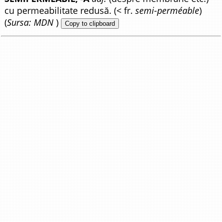
cu permeabilitate redusă. (< fr.
semi-perméable
)
(
Sursa: MDN
)
Copy to clipboard