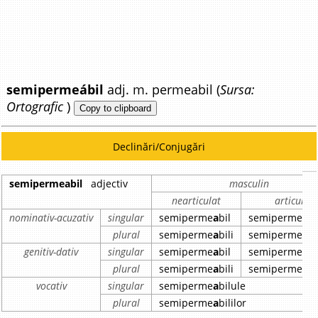
semipermeábil
adj. m. permeabil (
Sursa:
Ortografic
)
Copy to clipboard
Declinări/Conjugări
semipermeabil
adjectiv
masculin
nearticulat
articulat
nominativ-acuzativ
singular
semiperme
a
bil
semiperme
a
bi
plural
semiperme
a
bili
semiperme
a
bi
genitiv-dativ
singular
semiperme
a
bil
semiperme
a
bi
plural
semiperme
a
bili
semiperme
a
bi
vocativ
singular
semiperme
a
bilule
plural
semiperme
a
bililor