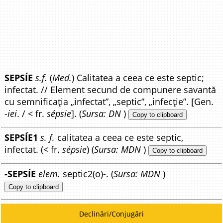
SEPSÍE
s.f.
(
Med.
) Calitatea a ceea ce este septic;
infectat. // Element secund de compunere savantă
cu semnificația „infectat”, „septic”, „infecție”. [Gen.
-iei
. / < fr.
sépsie
]. (
Sursa: DN
)
Copy to clipboard
SEPSÍE1
s. f.
calitatea a ceea ce este septic,
infectat. (< fr.
sépsie
) (
Sursa: MDN
)
Copy to clipboard
-SEPSÍE
elem.
septic2(o)-. (
Sursa: MDN
)
Copy to clipboard
Declinări/Conjugări