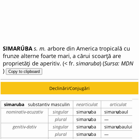
SIMARÚBA
s. m.
arbore din America tropicală cu
frunze alterne foarte mari, a cărui scoarță are
proprietăți de aperitiv. (< fr.
simaruba
) (
Sursa: MDN
)
Copy to clipboard
Declinări/Conjugări
simaruba
substantiv masculin
nearticulat
articulat
nominativ-acuzativ
singular
simar
u
ba
simar
u
baul
plural
simar
u
ba
—
genitiv-dativ
singular
simar
u
ba
simar
u
baului
plural
simar
u
ba
—