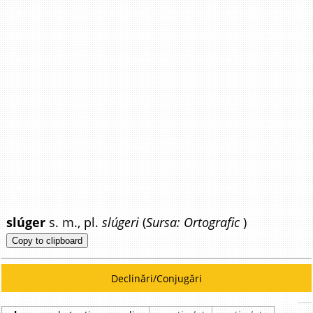
slúger
s. m., pl.
slúgeri
(
Sursa: Ortografic
)
Copy to clipboard
Declinări/Conjugări