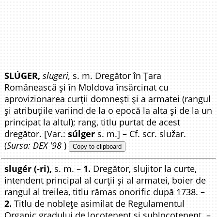
SLÚGER,
slugeri,
s. m. Dregător în Țara
Românească și în Moldova însărcinat cu
aprovizionarea curții domnești și a armatei (rangul
și atribuțiile variind de la o epocă la alta și de la un
principat la altul); rang, titlu purtat de acest
dregător. [Var.:
súlger
s. m.] – Cf. scr. služar.
(
Sursa: DEX '98
)
Copy to clipboard
slugér (-ri),
s. m. –
1.
Dregător, slujitor la curte,
intendent principal al curții și al armatei, boier de
rangul al treilea, titlu rămas onorific după 1738. –
2.
Titlu de noblețe asimilat de Regulamentul
Organic gradului de locotenent și sublocotenent. –