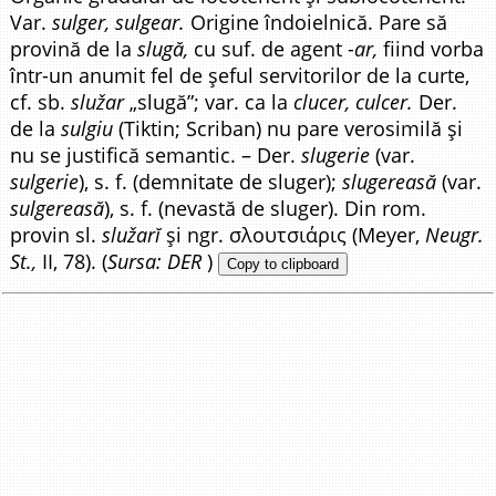
Var.
sulger, sulgear.
Origine îndoielnică. Pare să
provină de la
slugă,
cu suf. de agent -
ar,
fiind vorba
într-un anumit fel de șeful servitorilor de la curte,
cf. sb.
služar
„slugă”; var. ca la
clucer, culcer.
Der.
de la
sulgiu
(Tiktin; Scriban) nu pare verosimilă și
nu se justifică semantic. – Der.
slugerie
(var.
sulgerie
), s. f. (demnitate de sluger);
slugereasă
(var.
sulgereasă
), s. f. (nevastă de sluger). Din rom.
provin sl.
služarĭ
și ngr. σλουτσιάρις (Meyer,
Neugr.
St.,
II, 78). (
Sursa: DER
)
Copy to clipboard