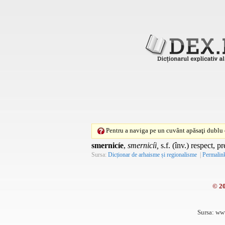
Pentru a naviga pe un cuvânt apăsaţi dublu c
smernicíe
,
smernicíi,
s.f. (înv.) respect, pr
Sursa:
Dicționar de arhaisme și regionalisme
|
Permalin
© 2
Sursa: ww