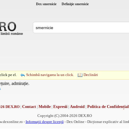
Dex smernicie
Definiţie smernicie
lick pe el.
Schimbă navigarea la un click.
Declinări
ețuire, admirație.
k
026 DEX.RO
|
Contact
|
Mobile
|
Expresii
|
Android
|
Politica de Confidențial
Copyright (C) 2004-2026 DEX.RO
w.dexonline.ro -
Informații despre licență
- Dex Online - Dicționar explicativ al li