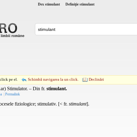
Dex stimulant
Definiţie stimulant
lick pe el.
Schimbă navigarea la un click.
Declinări
ar) Stimulator. – Din
fr.
stimulant.
-a
|
Permalink
cesele fiziologice; stimulativ. [< fr.
stimulant
].