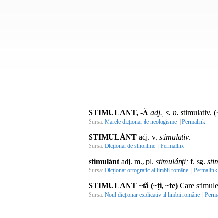
STIMULÁNT, -Ă
adj., s. n.
stimulativ. (
Sursa:
Marele dicționar de neologisme
|
Permalink
STIMULÁNT
adj. v.
stimulativ
.
Sursa:
Dicționar de sinonime
|
Permalink
stimulánt
adj. m., pl.
stimulánți;
f. sg.
sti
Sursa:
Dicționar ortografic al limbii române
|
Permalink
STIMULÁNT ~tă (~ți, ~te)
Care stimulea
Sursa:
Noul dicționar explicativ al limbii române
|
Perma