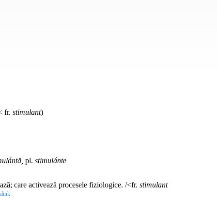
< fr.
stimulant
)
mulántă,
pl.
stimulánte
ză; care activează procesele fiziologice. /<fr.
stimulant
link