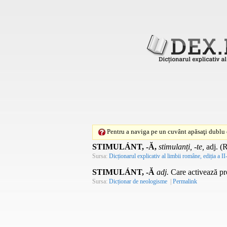
Pentru a naviga pe un cuvânt apăsaţi dublu c
STIMULÁNT, -Ă,
stimulanți, -te,
adj.
(R
Sursa:
Dicționarul explicativ al limbii române, ediția a II
STIMULÁNT, -Ă
adj.
Care activează pro
Sursa:
Dicționar de neologisme
|
Permalink