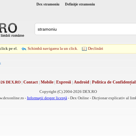
Dex stramoniu
Definiţie stramoniu
lick pe el.
Schimbă navigarea la un click.
Declinări
k
026 DEX.RO
|
Contact
|
Mobile
|
Expresii
|
Android
|
Politica de Confidențial
Copyright (C) 2004-2026 DEX.RO
w.dexonline.ro -
Informații despre licență
- Dex Online - Dicționar explicativ al li