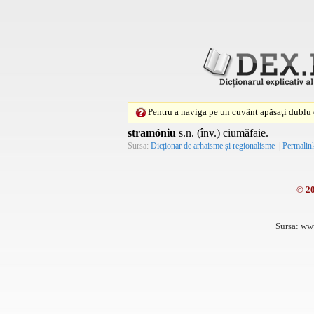
Pentru a naviga pe un cuvânt apăsaţi dublu c
stramóniu
s.n. (înv.) ciumăfaie.
Sursa:
Dicționar de arhaisme și regionalisme
|
Permalin
© 2
Sursa: ww