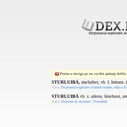
Pentru a naviga pe un cuvânt apăsaţi dublu c
STURLUIBÁ,
sturluibez,
vb.
I.
Intranz.
Sursa:
Dicționarul explicativ al limbii române, ediția a II
STURLUIBÁ
vb. v.
aliena, înnebuni, smi
Sursa:
Dicționar de sinonime
|
Permalink