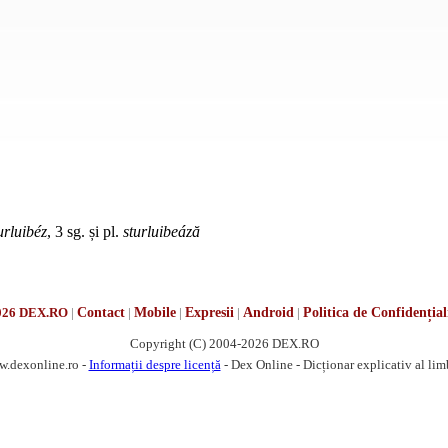
urluibéz
, 3 sg. și pl.
sturluibeáză
026 DEX.RO
|
Contact
|
Mobile
|
Expresii
|
Android
|
Politica de Confidențial
Copyright (C) 2004-2026 DEX.RO
w.dexonline.ro -
Informații despre licență
- Dex Online - Dicționar explicativ al li