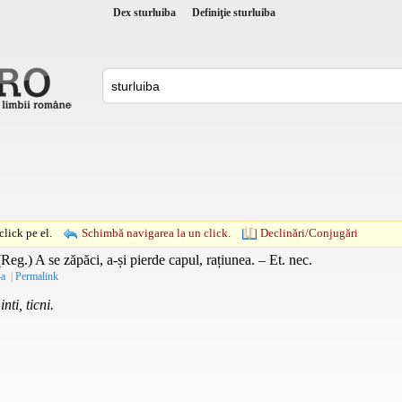
Dex sturluiba
Definiţie sturluiba
lick pe el.
Schimbă navigarea la un click.
Declinări/Conjugări
(
Reg.
) A se zăpăci, a-și pierde capul, rațiunea. –
Et. nec.
-a
|
Permalink
nti, ticni.