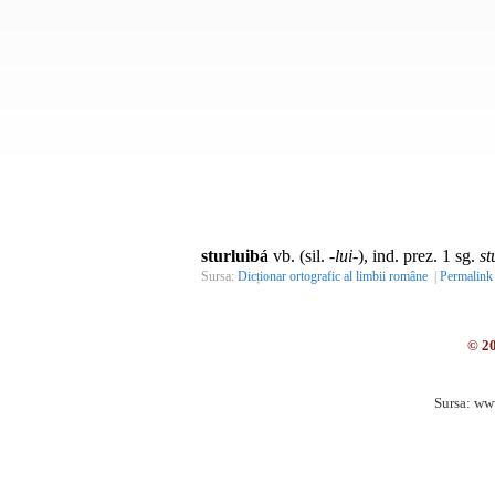
sturluibá
vb. (sil.
-lui-
), ind. prez. 1 sg.
st
Sursa:
Dicționar ortografic al limbii române
|
Permalink
© 2
Sursa: ww