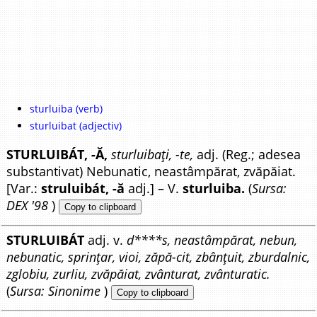
sturluiba (verb)
sturluibat (adjectiv)
STURLUIBÁT, -Ă,
sturluibați, -te,
adj. (Reg.; adesea
substantivat) Nebunatic, neastâmpărat, zvăpăiat.
[Var.:
struluibát, -ă
adj.] – V.
sturluiba.
(
Sursa:
DEX '98
)
Copy to clipboard
STURLUIBÁT
adj. v.
d****s, neastâmpărat, nebun,
nebunatic, sprințar, vioi, zăpă-cit, zbânțuit, zburdalnic,
zglobiu, zurliu, zvăpăiat, zvânturat, zvânturatic.
(
Sursa: Sinonime
)
Copy to clipboard