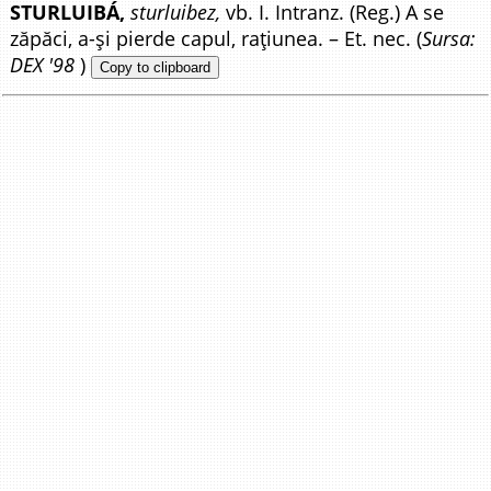
STURLUIBÁ,
sturluibez,
vb. I. Intranz. (Reg.) A se
zăpăci, a-și pierde capul, rațiunea. – Et. nec. (
Sursa:
DEX '98
)
Copy to clipboard