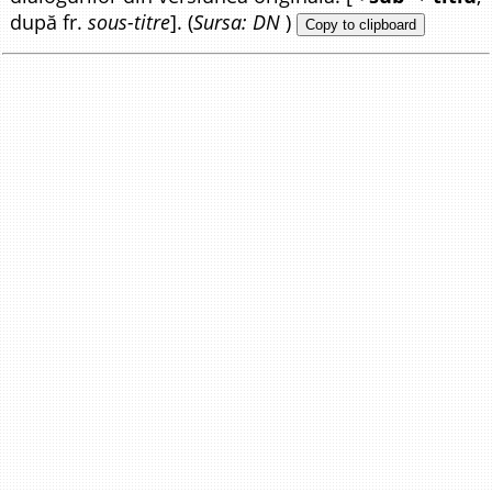
după fr.
sous-titre
]. (
Sursa: DN
)
Copy to clipboard