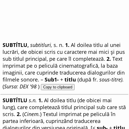
SUBTÍTLU,
subtitluri,
s. n.
1.
Al doilea titlu al unei
lucrări, de obicei scris cu caractere mai mici și pus
sub titlul principal, pe care îl completează.
2.
Text
imprimat pe o peliculă cinematografică, la baza
imaginii, care cuprinde traducerea dialogurilor din
filmele sonore. –
Sub1-
+
titlu
(după fr.
sous-titre).
(
Sursa: DEX '98
)
Copy to clipboard
SUBTÍTLU
s.n.
1.
Al doilea titlu (de obicei mai
lung), care completează titlul principal sub care stă
scris.
2.
(
Cinem.
) Textul imprimat pe peliculă în
partea inferioară, cuprinzând traducerea
dialogurilor din versiunea originală. [<
sub-
+
titlu
,