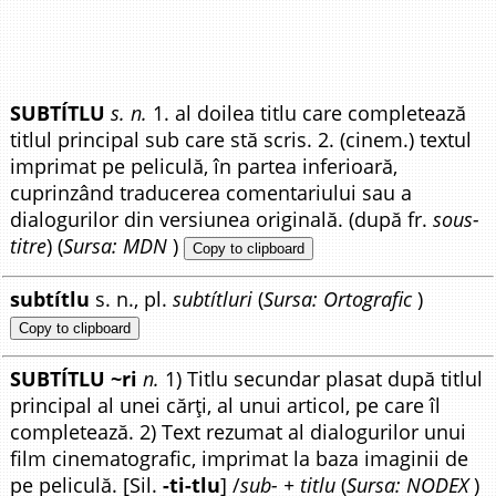
SUBTÍTLU
s. n.
1. al doilea titlu care completează
titlul principal sub care stă scris. 2. (cinem.) textul
imprimat pe peliculă, în partea inferioară,
cuprinzând traducerea comentariului sau a
dialogurilor din versiunea originală. (după fr.
sous-
titre
) (
Sursa: MDN
)
Copy to clipboard
subtítlu
s. n., pl.
subtítluri
(
Sursa: Ortografic
)
Copy to clipboard
SUBTÍTLU ~ri
n.
1) Titlu secundar plasat după titlul
principal al unei cărți, al unui articol, pe care îl
completează. 2) Text rezumat al dialogurilor unui
film cinematografic, imprimat la baza imaginii de
pe peliculă. [Sil.
-ti-tlu
] /
sub- + titlu
(
Sursa: NODEX
)