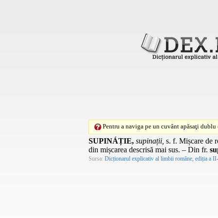
Pentru a naviga pe un cuvânt apăsaţi dublu c
SUPINÁȚIE,
supinații,
s. f.
Mișcare de ro
din mișcarea descrisă mai sus. – Din
fr.
su
Sursa:
Dicționarul explicativ al limbii române, ediția a II