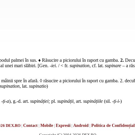
podul palmei în sus. ♦ Răsucire a piciorului în raport cu gamba.
2.
Decubi
 al unei mari slăbiri. [Gen.
-iei
. / < fr.
supination
, cf. lat.
supinare
– a ră
mâinii spre în afară. ◊ răsucire a piciorului în raport cu gamba. 2. decubi
supination
, lat.
supinatio
)
 -
ți-a
), g.-d. art.
supináției;
pl.
supináții,
art.
supináțiile
(sil. -
ți-i
-)
026 DEX.RO
|
Contact
|
Mobile
|
Expresii
|
Android
|
Politica de Confidențial
Copyright (C) 2004-2026 DEX.RO