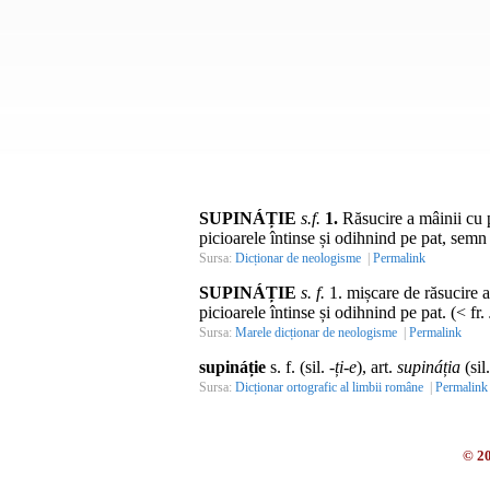
SUPINÁȚIE
s.f.
1.
Răsucire a mâinii cu 
picioarele întinse și odihnind pe pat, semn
Sursa:
Dicționar de neologisme
|
Permalink
SUPINÁȚIE
s. f.
1. mișcare de răsucire a 
picioarele întinse și odihnind pe pat. (< fr.
Sursa:
Marele dicționar de neologisme
|
Permalink
supináție
s. f. (sil. -
ți-e
), art.
supináția
(sil.
Sursa:
Dicționar ortografic al limbii române
|
Permalink
© 2