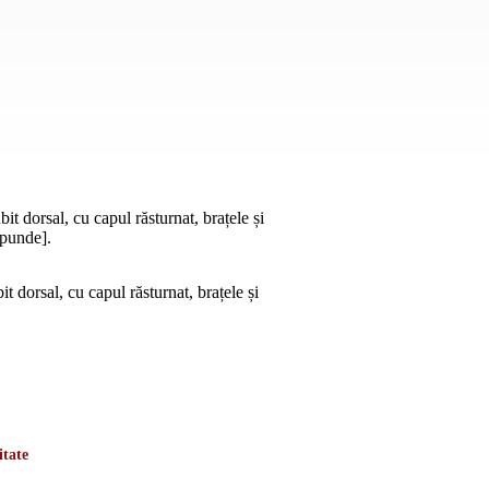
t dorsal, cu capul răsturnat, brațele și
spunde].
t dorsal, cu capul răsturnat, brațele și
itate