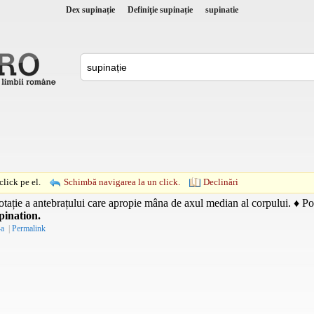
Dex supinație
Definiţie supinație
supinatie
lick pe el.
Schimbă navigarea la un click.
Declinări
tație a antebrațului care apropie mâna de axul median al corpului. ♦ Pozi
pination.
-a
|
Permalink