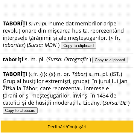
TABORÍȚI
s. m. pl.
nume dat membrilor aripei
revoluționare din mișcarea husită, reprezentând
interesele țărănimii și ale meșteșugarilor. (< fr.
taborites
) (
Sursa: MDN
)
Copy to clipboard
taboríți
s. m. pl. (
Sursa: Ortografic
)
Copy to clipboard
TABORÍȚI
(‹ fr. {i}; {s} n. pr.
Tábor
) s. m. pl. (IST.)
Grup al husiților extremiști, grupați în jurul lui Jan
Žižka la Tábor, care reprezentau interesele
țăranilor și meșteșugarilor. Învinși în 1434 de
catolici și de husiții moderați la Lipany. (
Sursa: DE
)
Copy to clipboard
Declinări/Conjugări