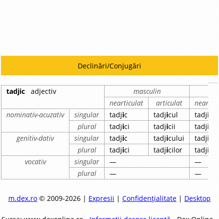
Declinări/Conjugări
tadjic
adjectiv
masculin
nearticulat
articulat
neartic
nominativ-acuzativ
singular
tadj
i
c
tadj
i
cul
tadj
i
că
plural
tadj
i
ci
tadj
i
cii
tadj
i
ce
genitiv-dativ
singular
tadj
i
c
tadj
i
cului
tadj
i
ce
plural
tadj
i
ci
tadj
i
cilor
tadj
i
ce
vocativ
singular
—
—
plural
—
—
m.dex.ro
© 2009-2026 |
Expresii
|
Confidențialitate
|
Desktop