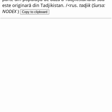
este originară din Tadjikistan. /<rus.
tadjik
(
Sursa:
NODEX
)
Copy to clipboard