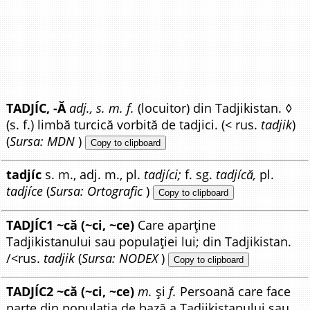
TADJÍC, -Ă
adj., s. m. f.
(locuitor) din Tadjikistan. ◊
(s. f.) limbă turcică vorbită de tadjici. (< rus.
tadjik
)
(
Sursa: MDN
)
Copy to clipboard
tadjíc
s. m., adj. m., pl.
tadjíci;
f. sg.
tadjícă,
pl.
tadjíce
(
Sursa: Ortografic
)
Copy to clipboard
TADJÍC1 ~că (~ci, ~ce)
Care aparține
Tadjikistanului sau populației lui; din Tadjikistan.
/<rus.
tadjik
(
Sursa: NODEX
)
Copy to clipboard
TADJÍC2 ~că (~ci, ~ce)
m.
și
f.
Persoană care face
parte din populația de bază a Tadjikistanului sau